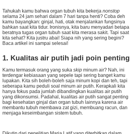
Tahukah kamu bahwa organ tubuh kita bekerja
nonstop
selama 24 jam sehari dalam 7 hari tanpa henti? Coba deh
kamu bayangkan: ginjal, hati, otak menjalankan fungsinya
bahkan saat kita tidur. Ironisnya, kita baru menyadari betapa
beratnya tugas organ tubuh saat kita merasa sakit. Tapi saat
kita sehat? Kita justru abai! Siapa nih yang sering begini?
Baca artikel ini sampai selesai!
1. Kualitas air putih jadi poin penting
Kamu termasuk orang yang suka
skip
minum air? Nah, ini
terdengar kebiasaan yang sepele tapi sering banget kamu
lupakan. Kita sih boleh-boleh saja minum kopi dan teh, tapi
seberapa kamu peduli soal minum air putih. Kerapkali kita
hanya fokus pada jumlah dibandingkan kualitas air putih
yang dikonsumsi. Padahal, kualitas air putih sangat penting
bagi kesehatan ginjal dan organ tubuh lainnya karena air
membantu tubuh membawa zat gizi, membuang racun, dan
menjaga keseimbangan sistem tubuh.
Dikutip dari penelitian Maria Latif yang diterbitkan dalam