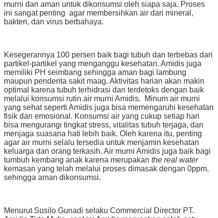
murni dan aman untuk dikonsumsi oleh siapa saja. Proses
ini sangat penting agar membersihkan air dari mineral,
bakteri, dan virus berbahaya.
Kesegerannya 100 persen baik bagi tubuh dan terbebas dari
partikel-partikel yang menganggu kesehatan. Amidis juga
memiliki PH seimbang sehingga aman bagi lambung
maupun penderita sakit maag. Aktivitas harian akan makin
optimal karena tubuh terhidrasi dan terdetoks dengan baik
melalui konsumsi rutin air murni Amidis. Minum air murni
yang sehat seperti Amidis juga bisa memengaruhi kesehatan
fisik dan emosional. Konsumsi air yang cukup setiap hari
bisa mengurangi tingkat stress, vitalitas tubuh terjaga, dan
menjaga suasana hati lebih baik. Oleh karena itu, penting
agar air murni selalu tersedia untuk menjamin kesehatan
keluarga dan orang terkasih. Air murni Amidis juga baik bagi
tumbuh kembang anak karena merupakan
the real water
kemasan
yang
telah melalui proses dimasak dengan 0ppm,
sehingga aman dikonsumsi.
Menurut Susilo Gunadi selaku Commercial Director PT.