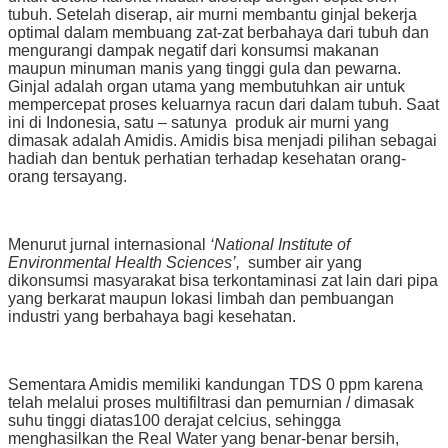
tubuh. Setelah diserap, air murni membantu ginjal bekerja
optimal dalam membuang zat-zat berbahaya dari tubuh dan
mengurangi dampak negatif dari konsumsi makanan
maupun minuman manis yang tinggi gula dan pewarna.
Ginjal adalah organ utama yang membutuhkan air untuk
mempercepat proses keluarnya racun dari dalam tubuh. Saat
ini di Indonesia, satu – satunya produk air murni yang
dimasak adalah Amidis. Amidis bisa menjadi pilihan sebagai
hadiah dan bentuk perhatian terhadap kesehatan orang-
orang tersayang.
Menurut jurnal internasional
‘National Institute of
Environmental Health Sciences’,
sumber air yang
dikonsumsi masyarakat bisa terkontaminasi zat lain dari pipa
yang berkarat maupun lokasi limbah dan pembuangan
industri yang berbahaya bagi kesehatan.
Sementara Amidis memiliki kandungan TDS 0 ppm karena
telah melalui proses multifiltrasi dan pemurnian / dimasak
suhu tinggi diatas100 derajat celcius, sehingga
menghasilkan the Real Water yang benar-benar bersih,