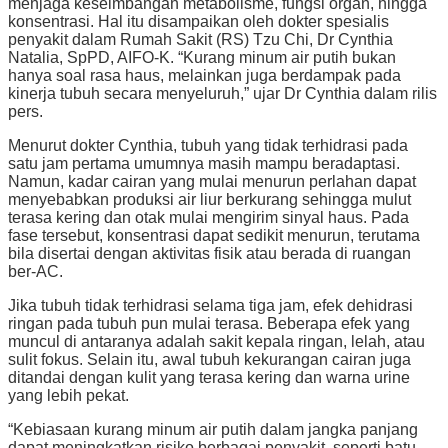
menjaga keseimbangan metabolisme, fungsi organ, hingga
konsentrasi. Hal itu disampaikan oleh dokter spesialis
penyakit dalam Rumah Sakit (RS) Tzu Chi, Dr Cynthia
Natalia, SpPD, AIFO-K. “Kurang minum air putih bukan
hanya soal rasa haus, melainkan juga berdampak pada
kinerja tubuh secara menyeluruh,” ujar Dr Cynthia dalam rilis
pers.
Menurut dokter Cynthia, tubuh yang tidak terhidrasi pada
satu jam pertama umumnya masih mampu beradaptasi.
Namun, kadar cairan yang mulai menurun perlahan dapat
menyebabkan produksi air liur berkurang sehingga mulut
terasa kering dan otak mulai mengirim sinyal haus. Pada
fase tersebut, konsentrasi dapat sedikit menurun, terutama
bila disertai dengan aktivitas fisik atau berada di ruangan
ber-AC.
Jika tubuh tidak terhidrasi selama tiga jam, efek dehidrasi
ringan pada tubuh pun mulai terasa. Beberapa efek yang
muncul di antaranya adalah sakit kepala ringan, lelah, atau
sulit fokus. Selain itu, awal tubuh kekurangan cairan juga
ditandai dengan kulit yang terasa kering dan warna urine
yang lebih pekat.
“Kebiasaan kurang minum air putih dalam jangka panjang
dapat meningkatkan risiko berbagai penyakit, seperti batu