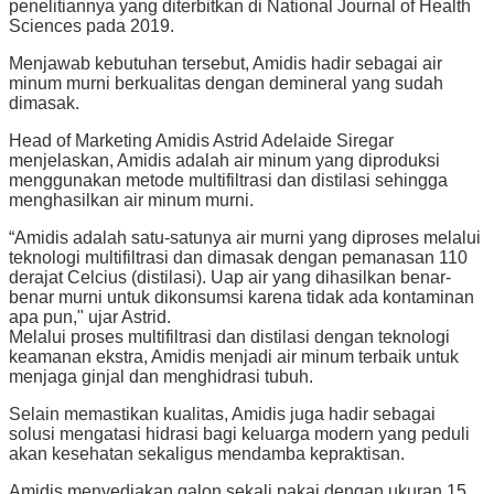
penelitiannya yang diterbitkan di National Journal of Health
Sciences pada 2019.
Menjawab kebutuhan tersebut, Amidis hadir sebagai air
minum murni berkualitas dengan demineral yang sudah
dimasak.
Head of Marketing Amidis Astrid Adelaide Siregar
menjelaskan, Amidis adalah air minum yang diproduksi
menggunakan metode multifiltrasi dan distilasi sehingga
menghasilkan air minum murni.
“Amidis adalah satu-satunya air murni yang diproses melalui
teknologi multifiltrasi dan dimasak dengan pemanasan 110
derajat Celcius (distilasi). Uap air yang dihasilkan benar-
benar murni untuk dikonsumsi karena tidak ada kontaminan
apa pun," ujar Astrid.
Melalui proses multifiltrasi dan distilasi dengan teknologi
keamanan ekstra, Amidis menjadi air minum terbaik untuk
menjaga ginjal dan menghidrasi tubuh.
Selain memastikan kualitas, Amidis juga hadir sebagai
solusi mengatasi hidrasi bagi keluarga modern yang peduli
akan kesehatan sekaligus mendamba kepraktisan.
Amidis menyediakan galon sekali pakai dengan ukuran 15