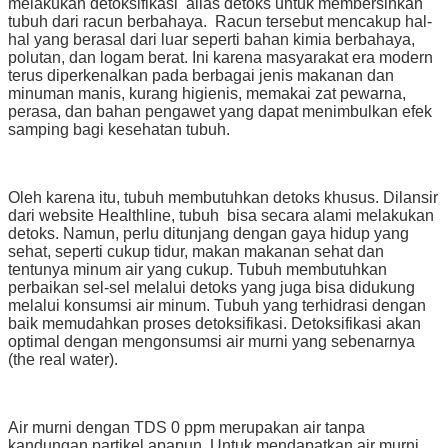
melakukan detoksifikasi alias detoks untuk membersihkan
tubuh dari racun berbahaya. Racun tersebut mencakup hal-
hal yang berasal dari luar seperti bahan kimia berbahaya,
polutan, dan logam berat. Ini karena masyarakat era modern
terus diperkenalkan pada berbagai jenis makanan dan
minuman manis, kurang higienis, memakai zat pewarna,
perasa, dan bahan pengawet yang dapat menimbulkan efek
samping bagi kesehatan tubuh.
Oleh karena itu, tubuh membutuhkan detoks khusus. Dilansir
dari website Healthline, tubuh bisa secara alami melakukan
detoks. Namun, perlu ditunjang dengan gaya hidup yang
sehat, seperti cukup tidur, makan makanan sehat dan
tentunya minum air yang cukup. Tubuh membutuhkan
perbaikan sel-sel melalui detoks yang juga bisa didukung
melalui konsumsi air minum. Tubuh yang terhidrasi dengan
baik memudahkan proses detoksifikasi. Detoksifikasi akan
optimal dengan mengonsumsi air murni yang sebenarnya
(the real water).
Air murni dengan TDS 0 ppm merupakan air tanpa
kandungan partikel apapun. Untuk mendapatkan air murni