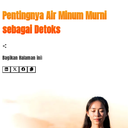
Pentingnya Air Minum Murni
sebagai Detoks
Bagikan Halaman ini: